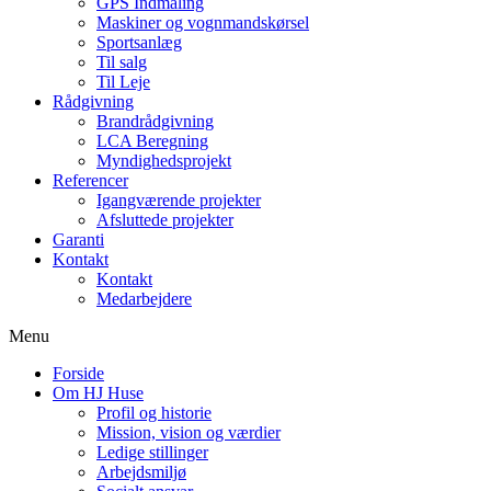
GPS Indmåling
Maskiner og vognmandskørsel
Sportsanlæg
Til salg
Til Leje
Rådgivning
Brandrådgivning
LCA Beregning
Myndighedsprojekt
Referencer
Igangværende projekter
Afsluttede projekter
Garanti
Kontakt
Kontakt
Medarbejdere
Menu
Forside
Om HJ Huse
Profil og historie
Mission, vision og værdier
Ledige stillinger
Arbejdsmiljø