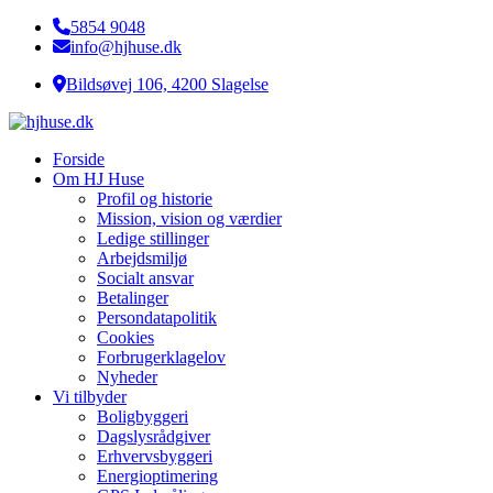
5854 9048
info@hjhuse.dk
Bildsøvej 106, 4200 Slagelse
Forside
Om HJ Huse
Profil og historie
Mission, vision og værdier
Ledige stillinger
Arbejdsmiljø
Socialt ansvar​
Betalinger
Persondatapolitik
Cookies
Forbrugerklagelov
Nyheder
Vi tilbyder
Boligbyggeri
Dagslysrådgiver
Erhvervsbyggeri
Energioptimering