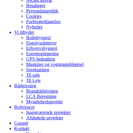
Socialt ansvar​
Betalinger
Persondatapolitik
Cookies
Forbrugerklagelov
Nyheder
Vi tilbyder
Boligbyggeri
Dagslysrådgiver
Erhvervsbyggeri
Energioptimering
GPS Indmåling
Maskiner og vognmandskørsel
Sportsanlæg
Til salg
Til Leje
Rådgivning
Brandrådgivning
LCA Beregning
Myndighedsprojekt
Referencer
Igangværende projekter
Afsluttede projekter
Garanti
Kontakt