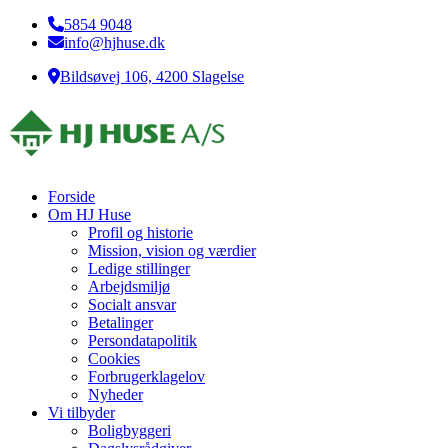
5854 9048
info@hjhuse.dk
Bildsøvej 106, 4200 Slagelse
Forside
Om HJ Huse
Profil og historie
Mission, vision og værdier
Ledige stillinger
Arbejdsmiljø
Socialt ansvar​
Betalinger
Persondatapolitik
Cookies
Forbrugerklagelov
Nyheder
Vi tilbyder
Boligbyggeri