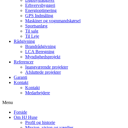
Dagslysrådgiver
Erhvervsbyggeri
Energioptimering
GPS Indmåling
Maskiner og vognmandskørsel
Sportsanlæg
Til salg
Til Leje
Rådgivning
Brandrådgivning
LCA Beregning
Myndighedsprojekt
Referencer
Igangværende projekter
Afsluttede projekter
Garanti
Kontakt
Kontakt
Medarbejdere
Menu
Forside
Om HJ Huse
Profil og historie
Mission, vision og værdier