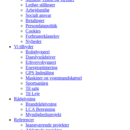
Ledige stillinger
Arbejdsmiljø
Socialt ansvar​
Betalinger
Persondatapolitik
Cookies
Forbrugerklagelov
Nyheder
Vi tilbyder
Boligbyggeri
Dagslysrådgiver
Erhvervsbyggeri
Energioptimering
GPS Indmåling
Maskiner og vognmandskørsel
Sportsanlæg
Til salg
Til Leje
Rådgivning
Brandrådgivning
LCA Beregning
Myndighedsprojekt
Referencer
Igangværende projekter