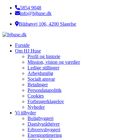
5854 9048
info@hjhuse.dk
Bildsøvej 106, 4200 Slagelse
Forside
Om HJ Huse
Profil og historie
Mission, vision og værdier
Ledige stillinger
Arbejdsmiljø
Socialt ansvar​
Betalinger
Persondatapolitik
Cookies
Forbrugerklagelov
Nyheder
Vi tilbyder
Boligbyggeri
Dagslysrådgiver
Erhvervsbyggeri
Energioptimering