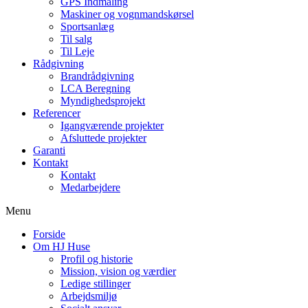
GPS Indmåling
Maskiner og vognmandskørsel
Sportsanlæg
Til salg
Til Leje
Rådgivning
Brandrådgivning
LCA Beregning
Myndighedsprojekt
Referencer
Igangværende projekter
Afsluttede projekter
Garanti
Kontakt
Kontakt
Medarbejdere
Menu
Forside
Om HJ Huse
Profil og historie
Mission, vision og værdier
Ledige stillinger
Arbejdsmiljø