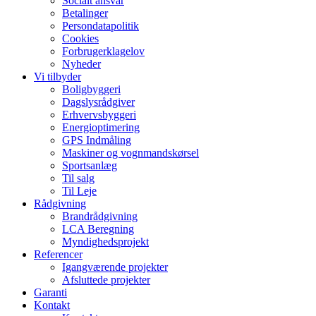
Socialt ansvar​
Betalinger
Persondatapolitik
Cookies
Forbrugerklagelov
Nyheder
Vi tilbyder
Boligbyggeri
Dagslysrådgiver
Erhvervsbyggeri
Energioptimering
GPS Indmåling
Maskiner og vognmandskørsel
Sportsanlæg
Til salg
Til Leje
Rådgivning
Brandrådgivning
LCA Beregning
Myndighedsprojekt
Referencer
Igangværende projekter
Afsluttede projekter
Garanti
Kontakt