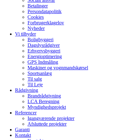
Socialt ansvar​
Betalinger
Persondatapolitik
Cookies
Forbrugerklagelov
Nyheder
Vi tilbyder
Boligbyggeri
Dagslysrådgiver
Erhvervsbyggeri
Energioptimering
GPS Indmåling
Maskiner og vognmandskørsel
Sportsanlæg
Til salg
Til Leje
Rådgivning
Brandrådgivning
LCA Beregning
Myndighedsprojekt
Referencer
Igangværende projekter
Afsluttede projekter
Garanti
Kontakt