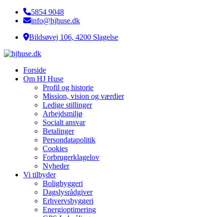
5854 9048
info@hjhuse.dk
Bildsøvej 106, 4200 Slagelse
Forside
Om HJ Huse
Profil og historie
Mission, vision og værdier
Ledige stillinger
Arbejdsmiljø
Socialt ansvar​
Betalinger
Persondatapolitik
Cookies
Forbrugerklagelov
Nyheder
Vi tilbyder
Boligbyggeri
Dagslysrådgiver
Erhvervsbyggeri
Energioptimering