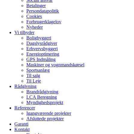
Socialt ansvar​
Betalinger
Persondatapolitik
Cookies
Forbrugerklagelov
Nyheder
Vi tilbyder
Boligbyggeri
Dagslysrådgiver
Erhvervsbyggeri
Energioptimering
GPS Indmåling
Maskiner og vognmandskørsel
Sportsanlæg
Til salg
Til Leje
Rådgivning
Brandrådgivning
LCA Beregning
Myndighedsprojekt
Referencer
Igangværende projekter
Afsluttede projekter
Garanti
Kontakt