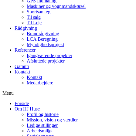
GPS Indmåling
Maskiner og vognmandskørsel
Sportsanlæg
Til salg
Til Leje
Rådgivning
Brandrådgivning
LCA Beregning
Myndighedsprojekt
Referencer
Igangværende projekter
Afsluttede projekter
Garanti
Kontakt
Kontakt
Medarbejdere
Menu
Forside
Om HJ Huse
Profil og historie
Mission, vision og værdier
Ledige stillinger
Arbejdsmiljø