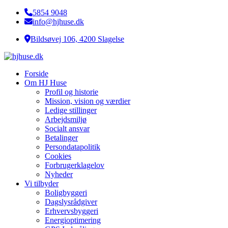
5854 9048
info@hjhuse.dk
Bildsøvej 106, 4200 Slagelse
Forside
Om HJ Huse
Profil og historie
Mission, vision og værdier
Ledige stillinger
Arbejdsmiljø
Socialt ansvar​
Betalinger
Persondatapolitik
Cookies
Forbrugerklagelov
Nyheder
Vi tilbyder
Boligbyggeri
Dagslysrådgiver
Erhvervsbyggeri
Energioptimering