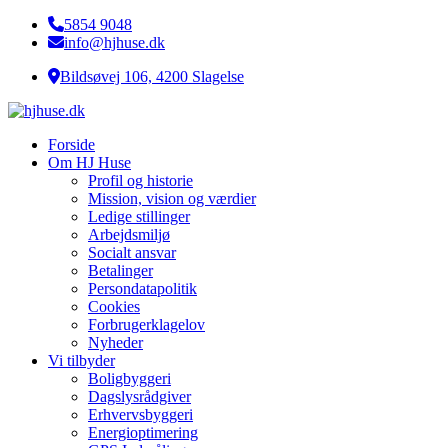
5854 9048
info@hjhuse.dk
Bildsøvej 106, 4200 Slagelse
Forside
Om HJ Huse
Profil og historie
Mission, vision og værdier
Ledige stillinger
Arbejdsmiljø
Socialt ansvar​
Betalinger
Persondatapolitik
Cookies
Forbrugerklagelov
Nyheder
Vi tilbyder
Boligbyggeri
Dagslysrådgiver
Erhvervsbyggeri
Energioptimering