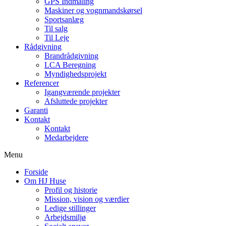
GPS Indmåling
Maskiner og vognmandskørsel
Sportsanlæg
Til salg
Til Leje
Rådgivning
Brandrådgivning
LCA Beregning
Myndighedsprojekt
Referencer
Igangværende projekter
Afsluttede projekter
Garanti
Kontakt
Kontakt
Medarbejdere
Menu
Forside
Om HJ Huse
Profil og historie
Mission, vision og værdier
Ledige stillinger
Arbejdsmiljø