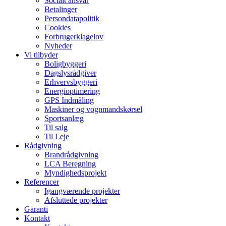
Socialt ansvar​
Betalinger
Persondatapolitik
Cookies
Forbrugerklagelov
Nyheder
Vi tilbyder
Boligbyggeri
Dagslysrådgiver
Erhvervsbyggeri
Energioptimering
GPS Indmåling
Maskiner og vognmandskørsel
Sportsanlæg
Til salg
Til Leje
Rådgivning
Brandrådgivning
LCA Beregning
Myndighedsprojekt
Referencer
Igangværende projekter
Afsluttede projekter
Garanti
Kontakt